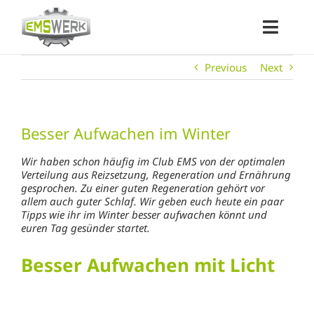
Skip
to
content
Toggl
Navig
DAS EMS-WERK
Previous
Next
WILLKOMMEN IM EMS-WERK
Besser Aufwachen im Winter
KUNDENSTIMMEN
Wir haben schon häufig im Club EMS von der optimalen
Verteilung aus Reizsetzung, Regeneration und Ernährung
gesprochen. Zu einer guten Regeneration gehört vor
allem auch guter Schlaf. Wir geben euch heute ein paar
Jobs
Tipps wie ihr im Winter besser aufwachen könnt und
euren Tag gesünder startet.
Unsere Studios
Besser Aufwachen mit Licht