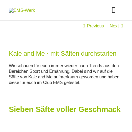
Skip
to
Toggle
content
Naviga
Previous
Next
DAS EMS-WERK
WILLKOMMEN IM EMS-WERK
Kale and Me · mit Säften durchstarten
Wir schauen für euch immer wieder nach Trends aus den
KUNDENSTIMMEN
Bereichen Sport und Ernährung. Dabei sind wir auf die
Säfte von Kale and Me aufmerksam geworden und haben
diese für euch im Club EMS getestet.
Jobs
Unsere Studios
Sieben Säfte voller Geschmack